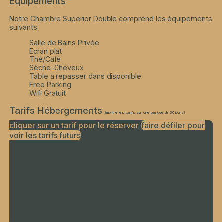
Equipements
Notre Chambre Superior Double comprend les équipements
suivants:
Salle de Bains Privée
Ecran plat
Thé/Café
Sèche-Cheveux
Table a repasser dans disponible
Free Parking
Wifi Gratuit
Tarifs Hébergements
(montre les tarifs sur une période de 30 jours)
cliquer sur un tarif pour le réserver
faire défiler pour
voir les tarifs futurs
Finding best rates...