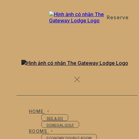
Reserve
de
en
es
fr
it
Bistro
HOME
SEE & DO
DONEGAL GOLF
ROOMS
ECONOMY DOUBLE ROOM