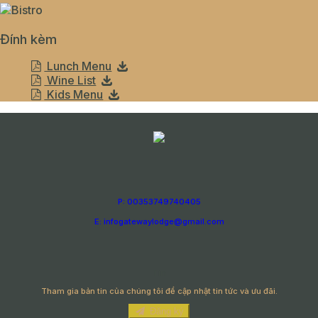
Đính kèm
Lunch Menu
Wine List
Kids Menu
P: 00353749740405
E: infogatewaylodge@gmail.com
Tin
Tham gia bản tin của chúng tôi để cập nhật tin tức và ưu đãi.
Đăng ký